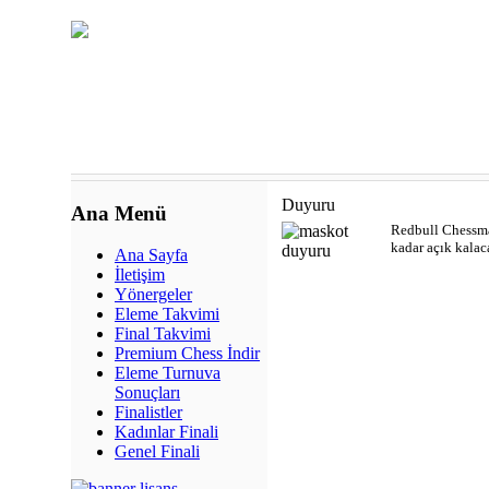
Duyuru
Ana Menü
Redbull Chessmas
kadar açık kalaca
Ana Sayfa
İletişim
Yönergeler
Eleme Takvimi
Final Takvimi
Premium Chess İndir
Eleme Turnuva
Sonuçları
Finalistler
Kadınlar Finali
Genel Finali