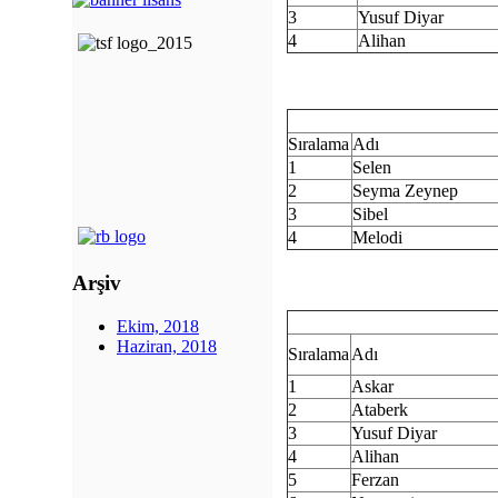
3
Yusuf Diyar
4
Alihan
Sıralama
Adı
1
Selen
2
Seyma Zeynep
3
Sibel
4
Melodi
Arşiv
Ekim, 2018
Haziran, 2018
Sıralama
Adı
1
Askar
2
Ataberk
3
Yusuf Diyar
4
Alihan
5
Ferzan