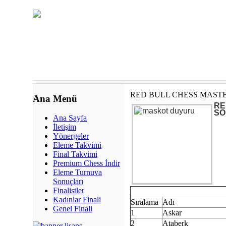
RED BULL CHESS MASTE
Ana Menü
RE
SO
Ana Sayfa
İletişim
Yönergeler
Eleme Takvimi
Final Takvimi
Premium Chess İndir
Eleme Turnuva
Sonuçları
Finalistler
Kadınlar Finali
Sıralama
Adı
Genel Finali
1
Askar
2
Ataberk