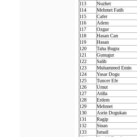
113
Nuzhet
114
Mehmet Fatih
115
Cafer
116
Adem
117
Ozgur
118
Hasan Can
119
Hasan
120
Taha Bugra
121
Gunugur
122
Salih
123
Muhammed Emin
124
Yasar Dogu
125
Tuncer Efe
126
Umut
127
Atilla
128
Erdem
129
Mehmet
130
Asrin Dogukan
131
Ragip
132
Sinan
133
Ismail