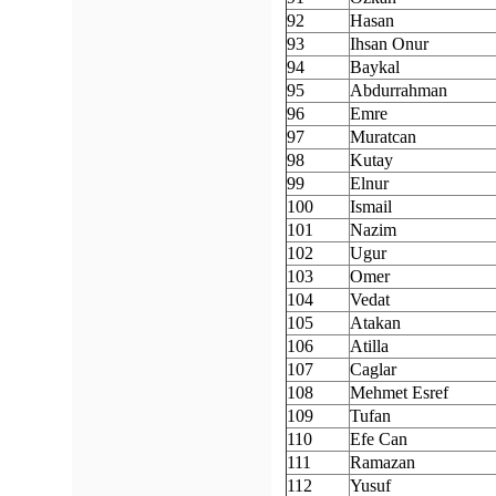
92
Hasan
93
Ihsan Onur
94
Baykal
95
Abdurrahman
96
Emre
97
Muratcan
98
Kutay
99
Elnur
100
Ismail
101
Nazim
102
Ugur
103
Omer
104
Vedat
105
Atakan
106
Atilla
107
Caglar
108
Mehmet Esref
109
Tufan
110
Efe Can
111
Ramazan
112
Yusuf