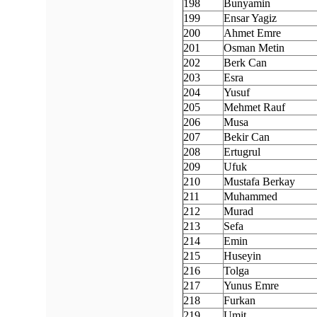
198
Bunyamin
199
Ensar Yagiz
200
Ahmet Emre
201
Osman Metin
202
Berk Can
203
Esra
204
Yusuf
205
Mehmet Rauf
206
Musa
207
Bekir Can
208
Ertugrul
209
Ufuk
210
Mustafa Berkay
211
Muhammed
212
Murad
213
Sefa
214
Emin
215
Huseyin
216
Tolga
217
Yunus Emre
218
Furkan
219
Umit