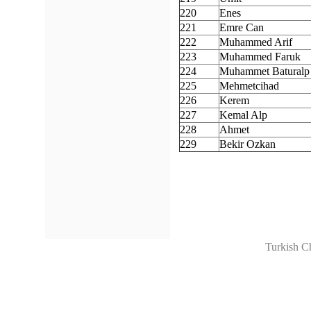
220
Enes
221
Emre Can
222
Muhammed Arif
223
Muhammed Faruk
224
Muhammet Baturalp
225
Mehmetcihad
226
Kerem
227
Kemal Alp
228
Ahmet
229
Bekir Ozkan
Turkish C