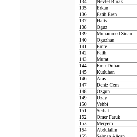
134
Nevfel Burak
135
Erkan
136
Fatih Eren
137
Halis
138
Oguz
139
Muhammed Sinan
140
Oguzhan
141
Emre
142
Fatih
143
Murat
144
Emir Duhan
145
Kutluhan
146
Aras
147
Deniz Cem
148
Ozgun
149
Uzay
150
Vehbi
151
Serhat
152
Omer Faruk
153
Meryem
154
Abdulalim
155
Selman Alican