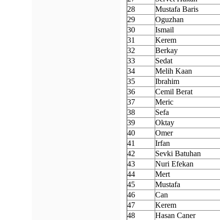
28
Mustafa Baris
29
Oguzhan
30
Ismail
31
Kerem
32
Berkay
33
Sedat
34
Melih Kaan
35
Ibrahim
36
Cemil Berat
37
Meric
38
Sefa
39
Oktay
40
Omer
41
Irfan
42
Sevki Batuhan
43
Nuri Efekan
44
Mert
45
Mustafa
46
Can
47
Kerem
48
Hasan Caner