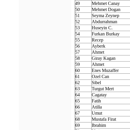
49
Mehmet Canay
50
Mehmet Dogan
51
Seyma Zeynep
52
Abdurrahman
53
Huseyin C.
54
Furkan Burkay
55
Recep
56
Ayberk
57
Ahmet
58
Giray Kagan
59
Ahmet
60
Enes Muzaffer
61
Ozel Can
62
Sibel
63
Turgut Mert
64
Cagatay
65
Fatih
66
Atilla
67
Umut
68
Mustafa Firat
69
Ibrahim