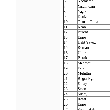
6
Necmettin
7
Yalcin Can
8
Yagiz
9
Deniz
10
Osman Talha
11
Kaan
12
Bulent
13
Emre
14
Halit Yavuz
15
Roman
16
Ugur
17
Burak
18
Mehmet
19
Esref
20
Muhittin
21
Bugra Ege
22
Kutay
23
Selen
24
Sunay
25
Resat
26
Emre
27
Servet Hakan