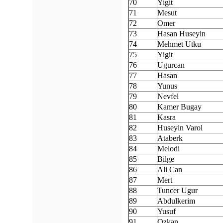
70
Yigit
71
Mesut
72
Omer
73
Hasan Huseyin
74
Mehmet Utku
75
Yigit
76
Ugurcan
77
Hasan
78
Yunus
79
Nevfel
80
Kamer Bugay
81
Kasra
82
Huseyin Varol
83
Ataberk
84
Melodi
85
Bilge
86
Ali Can
87
Mert
88
Tuncer Ugur
89
Abdulkerim
90
Yusuf
91
Ozkan