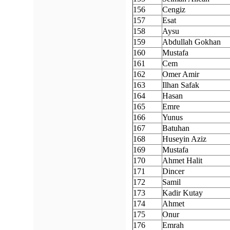
156
Cengiz
157
Esat
158
Aysu
159
Abdullah Gokhan
160
Mustafa
161
Cem
162
Omer Amir
163
Ilhan Safak
164
Hasan
165
Emre
166
Yunus
167
Batuhan
168
Huseyin Aziz
169
Mustafa
170
Ahmet Halit
171
Dincer
172
Samil
173
Kadir Kutay
174
Ahmet
175
Onur
176
Emrah